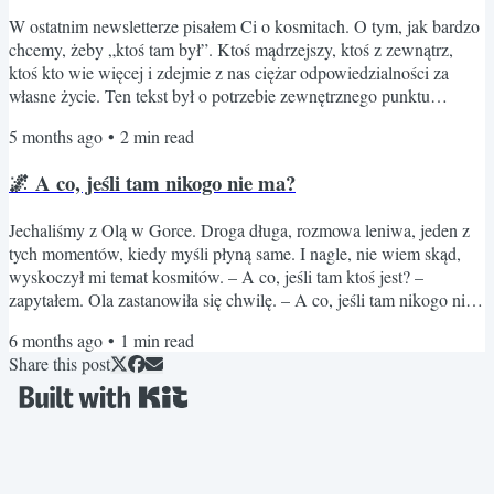
W ostatnim newsletterze pisałem Ci o kosmitach. O tym, jak bardzo
chcemy, żeby „ktoś tam był”. Ktoś mądrzejszy, ktoś z zewnątrz,
ktoś kto wie więcej i zdejmie z nas ciężar odpowiedzialności za
własne życie. Ten tekst był o potrzebie zewnętrznego punktu
oparcia. Dzisiaj chcę pójść o krok dalej. I przyznam, że to jeden z
5 months ago
•
2
min read
trudniejszych tekstów, jakie przyszło mi napisać. Bo dotyczy czegoś,
co jest zdecydowanie bliżej mnie niż kosmici. Przez prawie
🌌 A co, jeśli tam nikogo nie ma?
czterdzieści lat życia musiałem mieć kogoś, na...
Jechaliśmy z Olą w Gorce. Droga długa, rozmowa leniwa, jeden z
tych momentów, kiedy myśli płyną same. I nagle, nie wiem skąd,
wyskoczył mi temat kosmitów. – A co, jeśli tam ktoś jest? –
zapytałem. Ola zastanowiła się chwilę. – A co, jeśli tam nikogo nie
ma? I wtedy poczułem coś dziwnego. Jakiś taki lekki niepokój.
6 months ago
•
1
min read
Jakby ta druga opcja była… cięższa. Dlaczego tak bardzo chcemy,
Share this post
żeby „ktoś tam był”? Bo to by znaczyło, że ktoś wie lepiej. Ktoś już
przez to przeszedł. Może patrzy. Może pomoże. A...