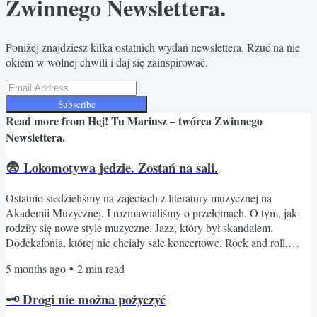
Zwinnego Newslettera.
Poniżej znajdziesz kilka ostatnich wydań newslettera. Rzuć na nie
okiem w wolnej chwili i daj się zainspirować.
Subscribe
Read more from
Hej! Tu Mariusz – twórca Zwinnego
Newslettera.
😨 Lokomotywa jedzie. Zostań na sali.
Ostatnio siedzieliśmy na zajęciach z literatury muzycznej na
Akademii Muzycznej. I rozmawialiśmy o przełomach. O tym, jak
rodziły się nowe style muzyczne. Jazz, który był skandalem.
Dodekafonia, której nie chciały sale koncertowe. Rock and roll,
który „deprawował młodzież”. Za każdym razem ten sam schemat.
5 months ago
•
2
min read
Nowe brzmienie pojawia się na horyzoncie, a środowisko zaciska
pięści. Krytykuje. Odrzuca. Czasem przez lata całe. I nagle ktoś
🗝️ Drogi nie można pożyczyć
wspomniał o Chaplinie. Chaplin przez lata odmawiał pracy w...