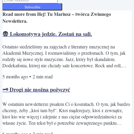
Subscribe
Read more from
Hej! Tu Mariusz – twórca Zwinnego
Newslettera.
😨 Lokomotywa jedzie. Zostań na sali.
Ostatnio siedzieliśmy na zajęciach z literatury muzycznej na
Akademii Muzycznej. I rozmawialiśmy o przełomach. O tym, jak
rodziły się nowe style muzyczne. Jazz, który był skandalem.
Dodekafonia, której nie chciały sale koncertowe. Rock and roll,
który „deprawował młodzież”. Za każdym razem ten sam schemat.
5 months ago
•
2
min read
Nowe brzmienie pojawia się na horyzoncie, a środowisko zaciska
pięści. Krytykuje. Odrzuca. Czasem przez lata całe. I nagle ktoś
🗝️ Drogi nie można pożyczyć
wspomniał o Chaplinie. Chaplin przez lata odmawiał pracy w...
W ostatnim newsletterze pisałem Ci o kosmitach. O tym, jak bardzo
chcemy, żeby „ktoś tam był”. Ktoś mądrzejszy, ktoś z zewnątrz,
ktoś kto wie więcej i zdejmie z nas ciężar odpowiedzialności za
własne życie. Ten tekst był o potrzebie zewnętrznego punktu
oparcia. Dzisiaj chcę pójść o krok dalej. I przyznam, że to jeden z
6 months ago
•
2
min read