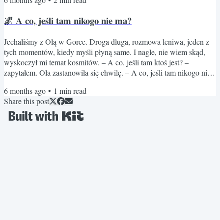
trudniejszych tekstów, jakie przyszło mi napisać. Bo dotyczy czegoś,
co jest zdecydowanie bliżej mnie niż kosmici. Przez prawie
🌌 A co, jeśli tam nikogo nie ma?
czterdzieści lat życia musiałem mieć kogoś, na...
Jechaliśmy z Olą w Gorce. Droga długa, rozmowa leniwa, jeden z
tych momentów, kiedy myśli płyną same. I nagle, nie wiem skąd,
wyskoczył mi temat kosmitów. – A co, jeśli tam ktoś jest? –
zapytałem. Ola zastanowiła się chwilę. – A co, jeśli tam nikogo nie
ma? I wtedy poczułem coś dziwnego. Jakiś taki lekki niepokój.
6 months ago
•
1
min read
Jakby ta druga opcja była… cięższa. Dlaczego tak bardzo chcemy,
Share this post
żeby „ktoś tam był”? Bo to by znaczyło, że ktoś wie lepiej. Ktoś już
przez to przeszedł. Może patrzy. Może pomoże. A...